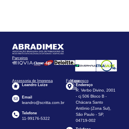
Parceiros
Assessoria de Imprensa
Fale conosco
Mapa
do
Leandro Luize
Endereço
Site
R. Verbo Divino, 2001
Apresentação
- cj 506 Bloco B -
Email
Assessorias
Chácara Santo
leandro@scritta.com.br
Antônio (Zona Sul),
Agenda
Telefone
São Paulo - SP,
Notícias
11-99176-5322
04719-002
Dados