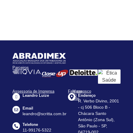
Parceiros
Assessoria de Imprensa
Fale conosco
Mapa
do
Leandro Luize
Endereço
Site
R. Verbo Divino, 2001
Apresentação
- cj 506 Bloco B -
Email
Assessorias
Chácara Santo
leandro@scritta.com.br
Antônio (Zona Sul),
Agenda
Telefone
São Paulo - SP,
Notícias
11-99176-5322
04719-002