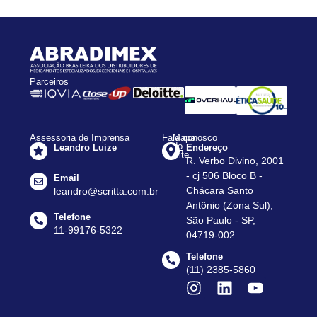
Parceiros
Assessoria de Imprensa
Fale conosco
Mapa
do
Leandro Luize
Endereço
Site
R. Verbo Divino, 2001
Apresentação
- cj 506 Bloco B -
Email
Assessorias
Chácara Santo
leandro@scritta.com.br
Antônio (Zona Sul),
Agenda
Telefone
São Paulo - SP,
Notícias
11-99176-5322
04719-002
Dados
Telefone
do
(11) 2385-5860
Setor
Contato