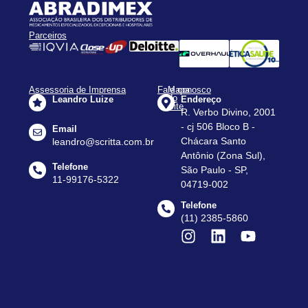
Parceiros
Assessoria de Imprensa
Fale conosco
Mapa
do
Leandro Luize
Endereço
Site
R. Verbo Divino, 2001
Apresentação
- cj 506 Bloco B -
Email
Assessorias
Chácara Santo
leandro@scritta.com.br
Antônio (Zona Sul),
Agenda
Telefone
São Paulo - SP,
Notícias
11-99176-5322
04719-002
Dados
Telefone
do
(11) 2385-5860
Setor
Contato