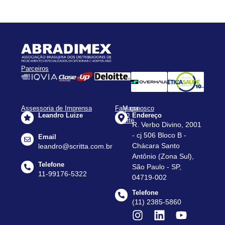
Parceiros
Assessoria de Imprensa
Fale conosco
Mapa
do
Leandro Luize
Endereço
Site
R. Verbo Divino, 2001
Apresentação
- cj 506 Bloco B -
Email
Assessorias
Chácara Santo
leandro@scritta.com.br
Antônio (Zona Sul),
Agenda
Telefone
São Paulo - SP,
Notícias
11-99176-5322
04719-002
Dados
Telefone
do
(11) 2385-5860
Setor
Contato