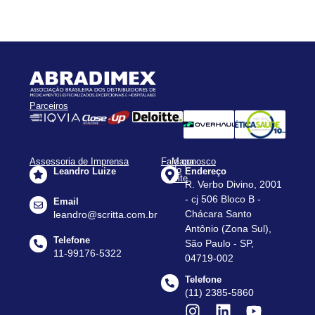
Parceiros
Assessoria de Imprensa
Fale conosco
Mapa
do
Leandro Luize
Endereço
Site
R. Verbo Divino, 2001
Apresentação
- cj 506 Bloco B -
Email
Assessorias
Chácara Santo
leandro@scritta.com.br
Antônio (Zona Sul),
Agenda
Telefone
São Paulo - SP,
Notícias
11-99176-5322
04719-002
Dados
Telefone
do
(11) 2385-5860
Setor