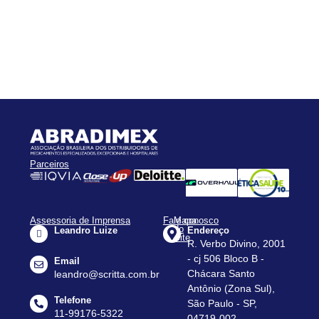
Parceiros
Assessoria de Imprensa
Fale conosco
Mapa
do
Leandro Luize
Endereço
Site
R. Verbo Divino, 2001
Apresentação
- cj 506 Bloco B -
Email
Assessorias
Chácara Santo
leandro@scritta.com.br
Antônio (Zona Sul),
Agenda
Telefone
São Paulo - SP,
Notícias
11-99176-5322
04719-002