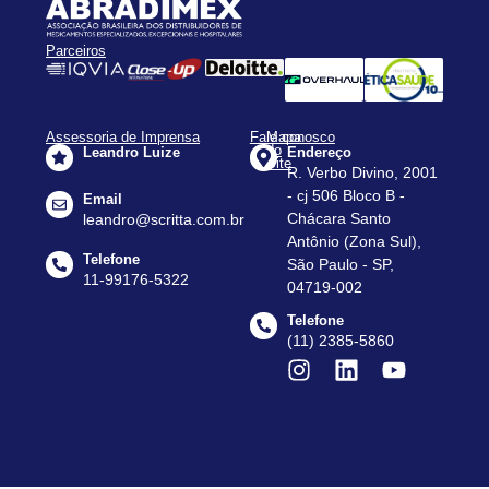
Parceiros
Assessoria de Imprensa
Fale conosco
Mapa
do
Leandro Luize
Endereço
Site
R. Verbo Divino, 2001
Apresentação
- cj 506 Bloco B -
Email
Assessorias
Chácara Santo
leandro@scritta.com.br
Antônio (Zona Sul),
Agenda
Telefone
São Paulo - SP,
Notícias
11-99176-5322
04719-002
Dados
Telefone
do
(11) 2385-5860
Setor
Contato