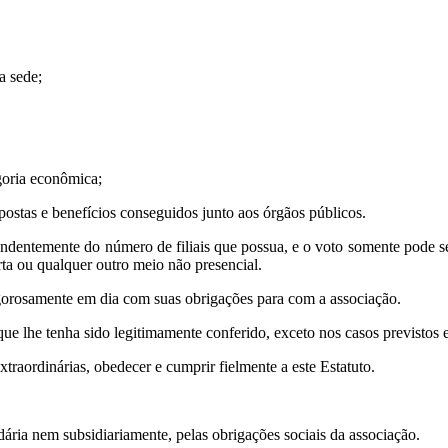
a sede;
goria econômica;
opostas e benefícios conseguidos junto aos órgãos públicos.
endentemente do número de filiais que possua, e o voto somente pode se
rta ou qualquer outro meio não presencial.
 rigorosamente em dia com suas obrigações para com a associação.
e lhe tenha sido legitimamente conferido, exceto nos casos previstos e
raordinárias, obedecer e cumprir fielmente a este Estatuto.
ária nem subsidiariamente, pelas obrigações sociais da associação.