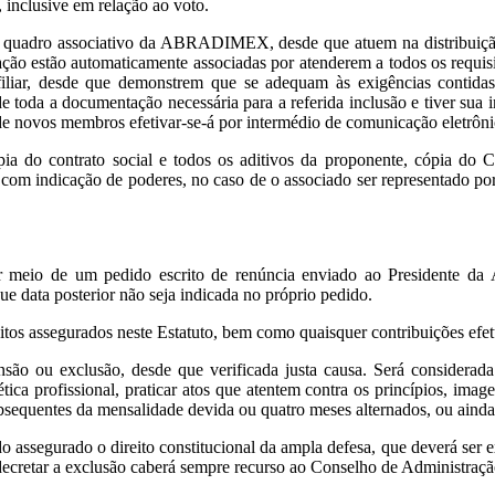
 inclusive em relação ao voto.
no quadro associativo da ABRADIMEX, desde que atuem na distribuiçã
ção estão automaticamente associadas por atenderem a todos os requisi
iliar, desde que demonstrem que se adequam às exigências contidas
de toda a documentação necessária para a referida inclusão e tiver su
e novos membros efetivar-se-á por intermédio de comunicação eletrôni
a do contrato social e todos os aditivos da proponente, cópia do C
 com indicação de poderes, no caso de o associado ser representado p
r meio de um pedido escrito de renúncia enviado ao Presidente da As
e data posterior não seja indicada no próprio pedido.
itos assegurados neste Estatuto, bem como quaisquer contribuições efetu
ão ou exclusão, desde que verificada justa causa. Será considerada 
 ética profissional, praticar atos que atentem contra os princípios, im
sequentes da mensalidade devida ou quatro meses alternados, ou ainda
 assegurado o direito constitucional da ampla defesa, que deverá ser ex
cretar a exclusão caberá sempre recurso ao Conselho de Administraçã