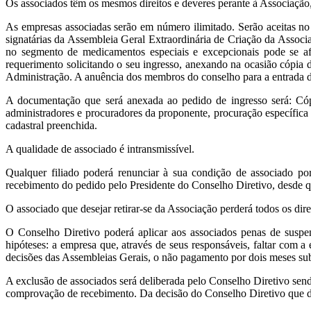
Os associados têm os mesmos direitos e deveres perante à Associação,
As empresas associadas serão em número ilimitado. Serão aceitas 
signatárias da Assembleia Geral Extraordinária de Criação da Associa
no segmento de medicamentos especiais e excepcionais pode se af
requerimento solicitando o seu ingresso, anexando na ocasião cópia 
Administração. A anuência dos membros do conselho para a entrada d
A documentação que será anexada ao pedido de ingresso será: Cópi
administradores e procuradores da proponente, procuração específica
cadastral preenchida.
A qualidade de associado é intransmissível.
Qualquer filiado poderá renunciar à sua condição de associado po
recebimento do pedido pelo Presidente do Conselho Diretivo, desde qu
O associado que desejar retirar-se da Associação perderá todos os dire
O Conselho Diretivo poderá aplicar aos associados penas de suspens
hipóteses: a empresa que, através de seus responsáveis, faltar com a
decisões das Assembleias Gerais, o não pagamento por dois meses sub
A exclusão de associados será deliberada pelo Conselho Diretivo sendo
comprovação de recebimento. Da decisão do Conselho Diretivo que de