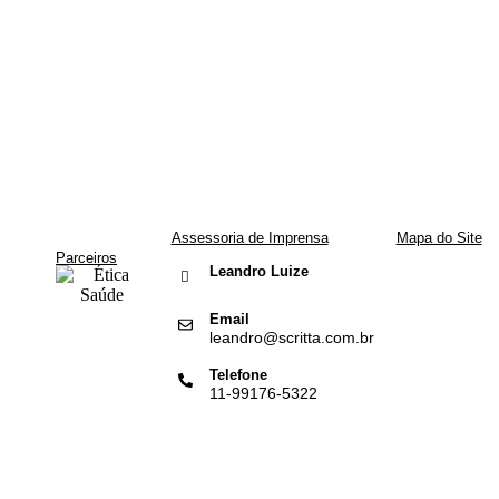
Assessoria de Imprensa
Mapa do Site
Apresentação
Parceiros
Leandro Luize
Assessorias
Agenda
Email
leandro@scritta.com.br
Notícias
Dados do Setor
Telefone
11-99176-5322
Contato