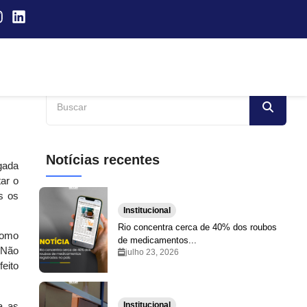
Notícias recentes
gada
ar o
s os
Institucional
Rio concentra cerca de 40% dos roubos
Como
de medicamentos...
 Não
julho 23, 2026
eito
Institucional
a as