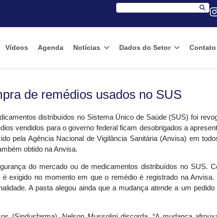
Vídeos
Agenda
Notícias
Dados do Setor
Contato
ompra de remédios usados no SUS
dicamentos distribuídos no Sistema Único de Saúde (SUS) foi revo
dios vendidos para o governo federal ficam desobrigados a apresent
ido pela Agência Nacional de Vigilância Sanitária (Anvisa) em todo
também obtido na Anvisa.
a segurança do mercado ou de medicamentos distribuídos no SUS. 
as já é exigido no momento em que o remédio é registrado na Anvisa.
onalidade. A pasta alegou ainda que a mudança atende a um pedido f
icos (Sindusfarma), Nelson Mussolini discorda. “A mudança afroux