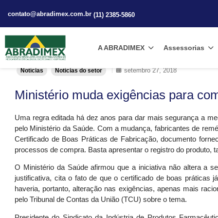
contato@abradimex.com.br
(11) 2385-5860
A ABRADIMEX
Assessorias
setembro 27, 2018
Notícias
Notícias do setor
Ministério muda exigências para c
Uma regra editada há dez anos para dar mais segurança a me
pelo Ministério da Saúde. Com a mudança, fabricantes de remé
Certificado de Boas Práticas de Fabricação, documento fornec
processos de compra. Basta apresentar o registro do produto, 
O Ministério da Saúde afirmou que a iniciativa não altera 
justificativa, cita o fato de que o certificado de boas prátic
haveria, portanto, alteração nas exigências, apenas mais raci
pelo Tribunal de Contas da União (TCU) sobre o tema.
Presidente do Sindicato da Indústria de Produtos Farmacêut