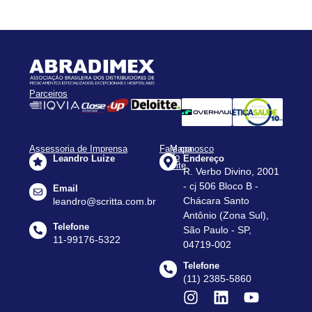
Parceiros
Assessoria de Imprensa
Fale conosco
Mapa
do
Leandro Luize
Endereço
Site
R. Verbo Divino, 2001
Apresentação
- cj 506 Bloco B -
Email
Assessorias
Chácara Santo
leandro@scritta.com.br
Antônio (Zona Sul),
Agenda
Telefone
São Paulo - SP,
Notícias
11-99176-5322
04719-002
Dados
Telefone
do
(11) 2385-5860
Setor
Contato