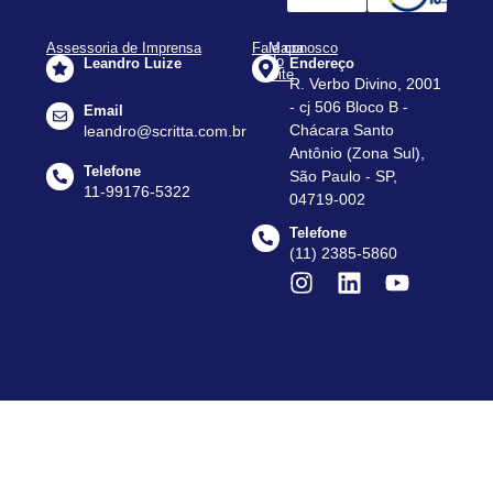
Assessoria de Imprensa
Fale conosco
Mapa
do
Leandro Luize
Endereço
Site
R. Verbo Divino, 2001
Apresentação
- cj 506 Bloco B -
Email
Assessorias
Chácara Santo
leandro@scritta.com.br
Antônio (Zona Sul),
Agenda
Telefone
São Paulo - SP,
Notícias
11-99176-5322
04719-002
Dados
Telefone
do
(11) 2385-5860
Setor
Contato