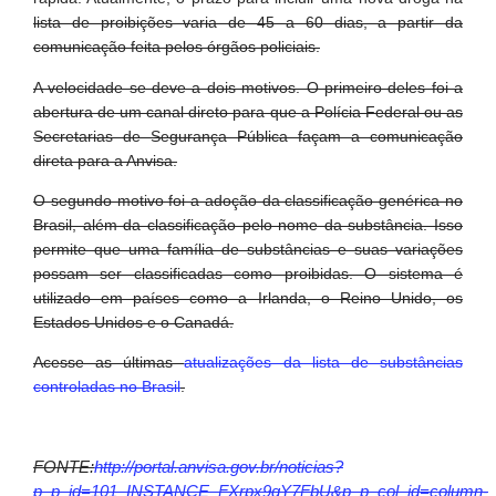
lista de proibições varia de 45 a 60 dias, a partir da
comunicação feita pelos órgãos policiais.
A velocidade se deve a dois motivos. O primeiro deles foi a
abertura de um canal direto para que a Polícia Federal ou as
Secretarias de Segurança Pública façam a comunicação
direta para a Anvisa.
O segundo motivo foi a adoção da classificação genérica no
Brasil, além da classificação pelo nome da substância. Isso
permite que uma família de substâncias e suas variações
possam ser classificadas como proibidas. O sistema é
utilizado em países como a Irlanda, o Reino Unido, os
Estados Unidos e o Canadá.
Acesse as últimas
atualizações da lista de substâncias
controladas no Brasil
.
FONTE:
http://portal.anvisa.gov.br/noticias?
p_p_id=101_INSTANCE_FXrpx9qY7FbU&p_p_col_id=column-