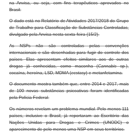
na Anvisa, ou seja, com fins terapêuticos aprovados no
Brasil.
O dado está no Relatório de Atividades 2017/2018 do Grupo
de Trabalho para Classificação de Substâncias Controladas,
divulgado pela Anvisa nesta sexta-feira (15/2).
As NSPs não são controladas pelas convenções
internacionais e são desenhadas para fugir do controle dos
países. Elas apresentam efeitos similares aos de outras
drogas já conhecidas, como maconha (
Cannabis
sp.),
cocaína, heroína, LSD, MDMA (
ecstasy
) e metanfetamina.
O documento mostra também que, entre 2014 e 2017, mais
de 100 novas substâncias psicoativas foram identificadas
pela Polícia Federal.
Os números revelam um problema mundial. Pelo menos 111
países, inclusive o Brasil, já reportaram ao Escritório das
Nações Unidas para Drogas e Crimes (UNODC) o
aparecimento de pelo menos uma NSP em seus territórios.