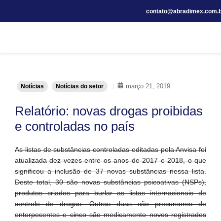
contato@abradimex.com.b
março 21, 2019
Notícias
Notícias do setor
Relatório: novas drogas proibidas
e controladas no país
As listas de substâncias controladas editadas pela Anvisa foi
atualizada dez vezes entre os anos de 2017 e 2018, o que
significou a inclusão de 37 novas substâncias nessa lista.
Deste total, 30 são novas substâncias psicoativas (NSPs),
produtos criados para burlar as listas internacionais de
controle de drogas. Outras duas são precursores de
entorpecentes e cinco são medicamento novos registrados