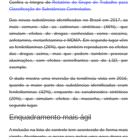
Confira a íntegra do
Relatório do Grupo de Trabalho para
Classificação de Substâncias Controladas
.
Das novas substâncias identificadas no Brasil em 2017, as
mais comuns são as catinonas sintéticas (46%), que
simulam efeitos de drogas conhecidas como cocaína,
anfetamina, metanfetamina e MDMA. Em segundo lugar vêm
as feniletilaminas (26%), que também reproduzem os efeitos
das drogas acima, mas que podem também provocar
alucinações, com efeitos semelhantes aos do
LSD,
por
exemplo.
O dado mostra uma inversão da tendência vista em 2016,
quando a maior parte das substâncias identificadas eram
feniletilaminas (42%), enquanto os canabinoides sintéticos
(20%), que simulam efeitos da maconha, vinham em
segundo lugar.
Enquadramento mais ágil
A inclusão na lista de controle tem acontecido de forma mais
rápida. Atualmente, o prazo para incluir uma nova droga na