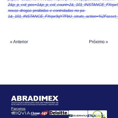
2&p_p_col_pos=1&p_p_col_count=2&_101_INSTANCE_FXrpx9q
novas-drogas-proibidas-e-controladas-no-pa-
1&_101_INSTANCE_FXrpx9qY7FbU_struts_action=%2Fasset_
« Anterior
Próximo »
Parceiros