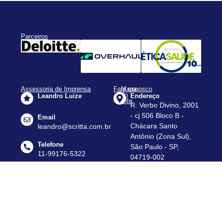
Parceiros
Assessoria de Imprensa
Fale conosco
Mapa
do
Leandro Luize
Endereço
Site
R. Verbo Divino, 2001
Apresentação
- cj 506 Bloco B -
Email
Assessorias
Chácara Santo
leandro@scritta.com.br
Antônio (Zona Sul),
Agenda
Telefone
São Paulo - SP,
Notícias
11-99176-5322
04719-002
Dados
Telefone
do
(11) 2385-5860
Setor
Contato